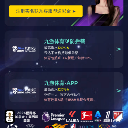
在国瓷馆，邓景扬为来宾们进行了细致深入
的讲解，他从国瓷红叶的悠久历史讲起，生动
介绍了馆内陈列的众多承担过重大国事任务的
国家用瓷，以及一系列在国内外斩获大奖的精
品力作。一件件精美绝伦的国瓷，承载着千年
瓷都的匠心传承与创新精神，令代表团成员频
频驻足，纷纷赞赏。努尔兰·叶尔梅克巴耶夫对
国瓷红叶的卓越工艺与非凡匠心给予肯定，他
表示，开云世界杯是中国传统文化的瑰宝，国
瓷红叶正是开云世界杯文化传承与发展的生动